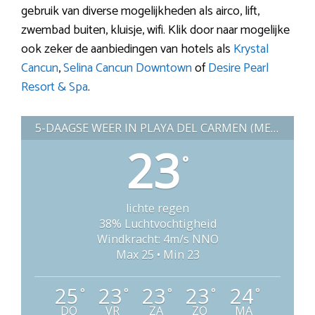
gebruik van diverse mogelijkheden als airco, lift,
zwembad buiten, kluisje, wifi. Klik door naar mogelijke
ook zeker de aanbiedingen van hotels als
Krystal
Cancun
,
Selina Cancun Downtown
of
Desire Pearl
Resort & Spa
.
5-DAAGSE WEER IN PLAYA DEL CARMEN (MEXICO)
23
°
lichte regen
38% Luchtvochtigheid
Windkracht: 4m/s NNO
Max 25 • Min 23
25
23
23
23
24
°
°
°
°
°
DO
VR
ZA
ZO
MA