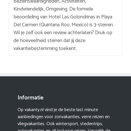
Bezienswaardigheden, Activiteiten,
Kindvriendelijk, Omgeving. De formele
beoordeling van Hotel Las Golondrinas in Playa
Del Carmen (Quintana Roo, Mexico) is 3-sterren.
Wil je zelf ook een review achterlaten? Druk op
de hoeveelheid sterren dat jij deze
vakantiebestemming toekent.
Informatie
Op vakanty.nl vind je de beste last minute
aanbiedingen voor zonvakanties, verre reizen en
vliegvakanties. Ook wintersport, stedentrips,
autovakanties en all inclusive reizen. Vergelijk de