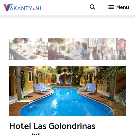
Ga
Menu
naar
de
inhoud
Hotel Las Golondrinas