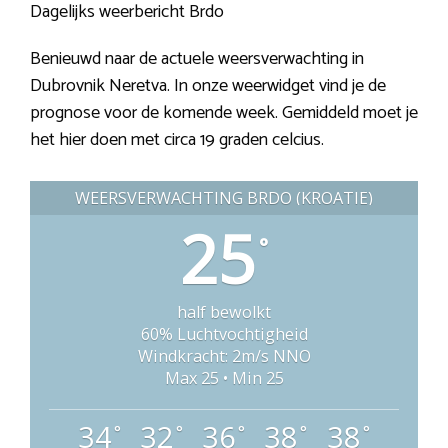
Dagelijks weerbericht Brdo
Benieuwd naar de actuele weersverwachting in
Dubrovnik Neretva. In onze weerwidget vind je de
prognose voor de komende week. Gemiddeld moet je
het hier doen met circa 19 graden celcius.
WEERSVERWACHTING BRDO (KROATIË)
25
°
half bewolkt
60% Luchtvochtigheid
Windkracht: 2m/s NNO
Max 25 • Min 25
34
32
36
38
38
°
°
°
°
°