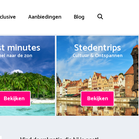
nclusive
Aanbiedingen
Blog
st minutes
Stedentrips
nel naar de zon
Cultuur & Ontspannen
Bekijken
Bekijken