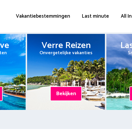
Vakantiebestemmingen
Last minute
All I
ive
Verre Reizen
La
ten
Onvergetelijke vakanties
S
Bekijken