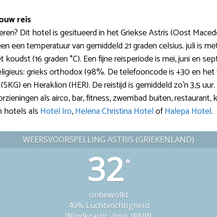
ouw reis
n? Dit hotel is gesitueerd in het Griekse Astris (Oost Macedo
 een een temperatuur van gemiddeld 21 graden celsius. juli is 
et koudst (16 graden °C). Een fijne reisperiode is mei, juni en s
r religieus: grieks orthodox (98%. De telefooncode is +30 en het
SKG) en Heraklion (HER). De reistijd is gemiddeld zo’n 3,5 uur. 
voorzieningen als airco, bar, fitness, zwembad buiten, restaurant, kl
 hotels als
Hotel Iro
,
Helena Christina Hotel
of
Halepa Hotel
.
WEERSVOORSPELLING ASTRIS (GRIEKENLAND)
32
°
onbewolkt
40% Luchtvochtigheid
Windkracht: 4m/s WNW