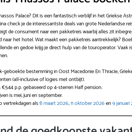
hassos Palace? Dit is een fantastisch verblijf in het Griekse As
agina check je de interessantste deals van grote Nederlandse re
igt de consument naar een pakketreis waarbij alles zit inbegrepe
d naar het hotel. Wat maakt een pakketreis aantrekkelijk? Boe
llende en gedoe krijg je direct hulp van de touroperator. Vaak is
men.
ak-geboekte bestemming in Oost Macedonie En Thracie, Grieke
ten (all-inclusive of logies met ontbijt).
 €544 p.p. gebaseerd op 4-sterren Half pension.
ijven is mei, juni en september.
op vertrekdagen als
8 maart 2026
,
11 oktober 2026
en
9 januari
ind de goedkoopste vakant