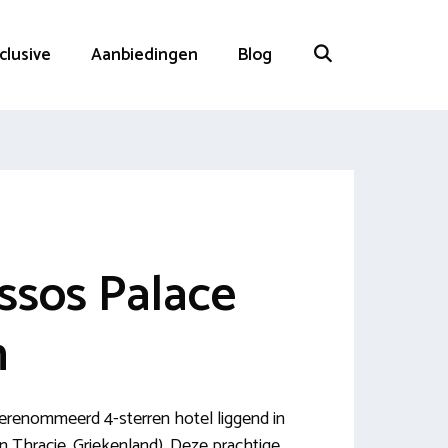
nclusive
Aanbiedingen
Blog
ssos Palace
n
gerenommeerd 4-sterren hotel liggend in
n Thracie, Griekenland). Deze prachtige