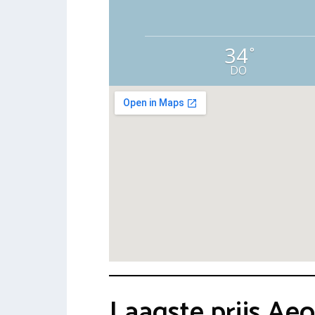
34
°
DO
Laagste prijs Ae