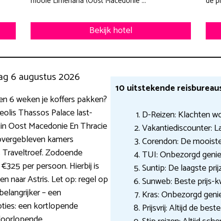
mooie Limenaria (Oost Macedonie ...
de p
Bekijk hotel
ag 6 augustus 2026
10 uitstekende reisbureau
 en 6 weken je koffers pakken?
Aeolis Thassos Palace last-
D-Reizen: Klachten wo
el in Oost Macedonie En Thracie
Vakantiediscounter: L
e overgebleven kamers
Corendon: De mooiste
s Traveltroef. Zodoende
TUI: Onbezorgd genie
 €325 per persoon. Hierbij is
Suntip: De laagste prij
n naar Astris. Let op: regel op
Sunweb: Beste prijs-k
belangrijker – een
Kras: Onbezorgd geni
opties: een kortlopende
Prijsvrij: Altijd de best
 doorlopende