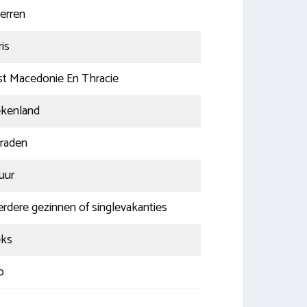
terren
ris
t Macedonie En Thracie
ekenland
graden
 uur
rdere gezinnen of singlevakanties
eks
o