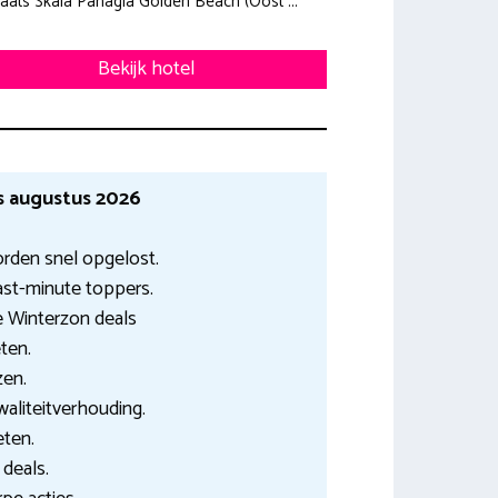
laats Skala Panagia Golden Beach (Oost ...
Bekijk hotel
s augustus 2026
rden snel opgelost.
ast-minute toppers.
 Winterzon deals
ten.
zen.
waliteitverhouding.
eten.
e deals.