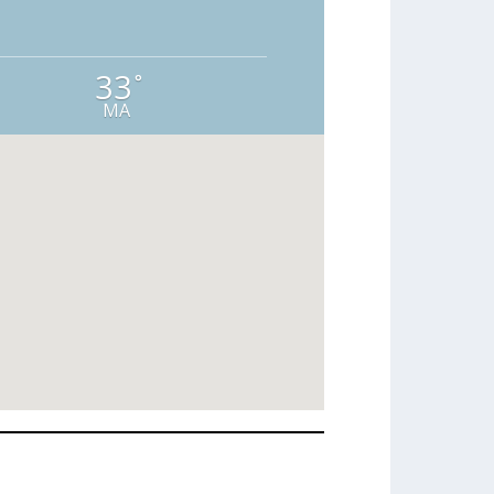
33
°
MA