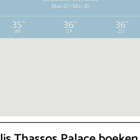
Max 32 • Min 30
35
36
36
°
°
°
VR
ZA
ZO
olis Thassos Palace boeken