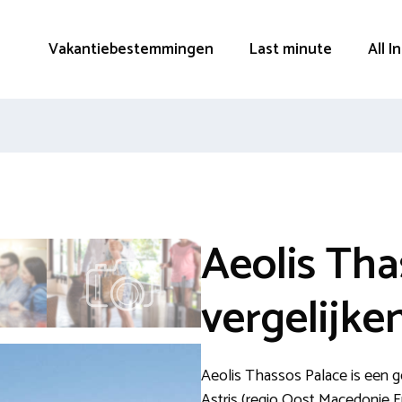
Vakantiebestemmingen
Last minute
All I
Aeolis Tha
vergelijke
Aeolis Thassos Palace is een 
Astris (regio Oost Macedonie E