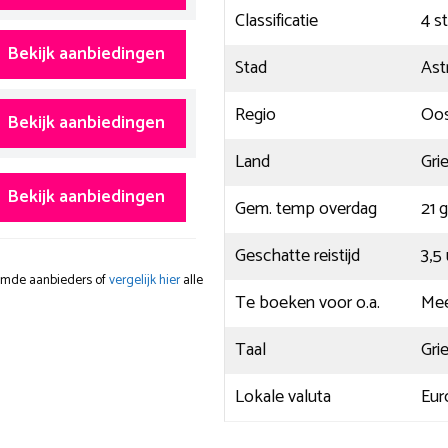
Classificatie
4 s
Bekijk aanbiedingen
Stad
Ast
Regio
Oos
Bekijk aanbiedingen
Land
Gri
Bekijk aanbiedingen
Gem. temp overdag
21 
Geschatte reistijd
3,5
oemde aanbieders of
vergelijk hier
alle
Te boeken voor o.a.
Mee
Taal
Gri
Lokale valuta
Eur