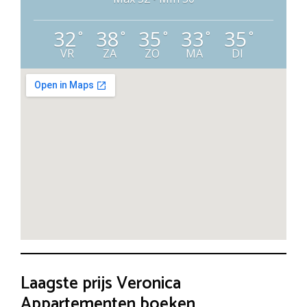
32
38
35
33
35
°
°
°
°
°
VR
ZA
ZO
MA
DI
Laagste prijs Veronica
Appartementen boeken