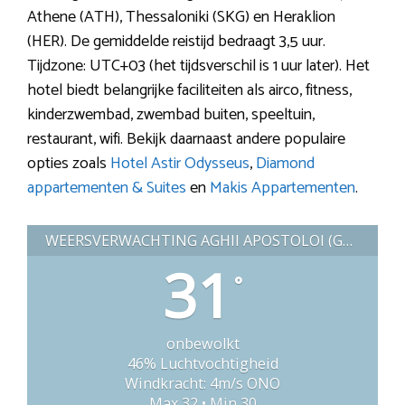
Athene (ATH), Thessaloniki (SKG) en Heraklion
(HER). De gemiddelde reistijd bedraagt 3,5 uur.
Tijdzone: UTC+03 (het tijdsverschil is 1 uur later). Het
hotel biedt belangrijke faciliteiten als airco, fitness,
kinderzwembad, zwembad buiten, speeltuin,
restaurant, wifi. Bekijk daarnaast andere populaire
opties zoals
Hotel Astir Odysseus
,
Diamond
appartementen & Suites
en
Makis Appartementen
.
WEERSVERWACHTING AGHII APOSTOLOI (GRIEKENLAND)
31
°
onbewolkt
46% Luchtvochtigheid
Windkracht: 4m/s ONO
Max 32 • Min 30