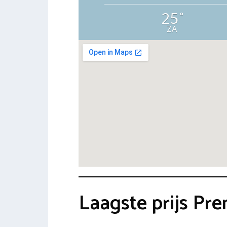
25
°
ZA
Laagste prijs Pr