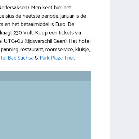
Nedersaksen). Men kent hier het
elsius de heetste periode. januari is de
ts en het betaalmiddel is Euro. De
aagt 230 Volt. Koop een tickets via
e: UTC+02 (tijdsverschil Geen). Het hotel
panning, restaurant, roomservice, kluisje,
otel Bad Sachsa
&
Park Plaza Trier
.