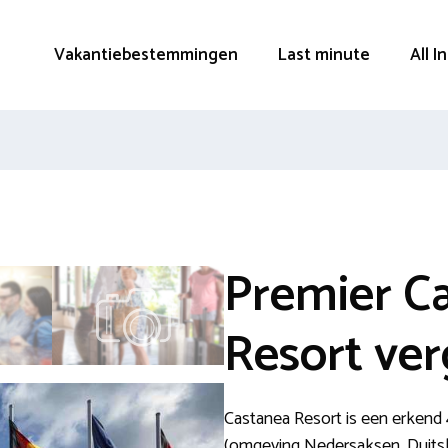
Vakantiebestemmingen
Last minute
All I
Premier C
Resort ver
Castanea Resort is een erkend 
(omgeving Nedersaksen, Duitsl