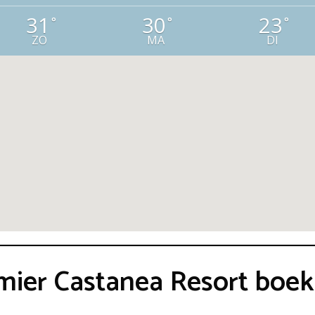
31
30
23
°
°
°
ZO
MA
DI
emier Castanea Resort boe