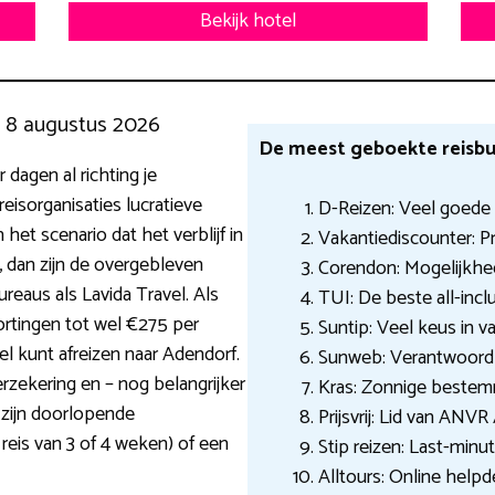
Bekijk hotel
g 8 augustus 2026
De meest geboekte reisbu
 dagen al richting je
isorganisaties lucratieve
D-Reizen: Veel goede
het scenario dat het verblijf in
Vakantiediscounter: Pr
 dan zijn de overgebleven
Corendon: Mogelijkhed
reaus als Lavida Travel. Als
TUI: De beste all-inclu
ortingen tot wel €275 per
Suntip: Veel keus in v
nel kunt afreizen naar Adendorf.
Sunweb: Verantwoord 
erzekering en – nog belangrijker
Kras: Zonnige bestem
 zijn doorlopende
Prijsvrij: Lid van ANVR
 reis van 3 of 4 weken) of een
Stip reizen: Last-minu
Alltours: Online helpd