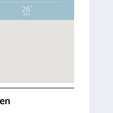
26
°
WO
ken