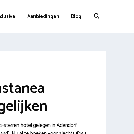
nclusive
Aanbiedingen
Blog
astanea
gelijken
4-sterren hotel gelegen in Adendorf
and). Nu al te boeken voor slechts €144