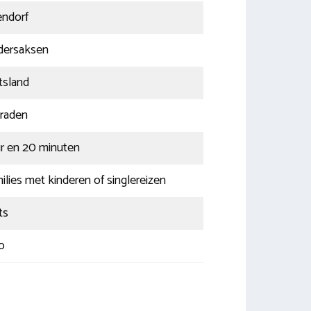
ndorf
dersaksen
tsland
graden
ur en 20 minuten
ilies met kinderen of singlereizen
ts
o