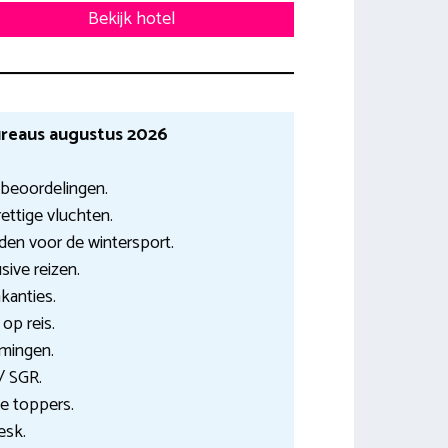
Bekijk hotel
reaus augustus 2026
 beoordelingen.
ettige vluchten.
en voor de wintersport.
sive reizen.
akanties.
op reis.
mingen.
 / SGR.
te toppers.
esk.