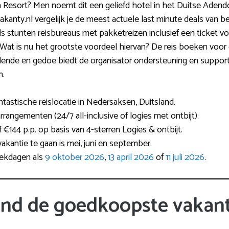
a Resort? Men noemt dit een geliefd hotel in het Duitse Adendo
vakanty.nl vergelijk je de meest actuele last minute deals van
jls stunten reisbureaus met pakketreizen inclusief een ticket vo
. Wat is nu het grootste voordeel hiervan? De reis boeken voor 
ellende en gedoe biedt de organisator ondersteuning en support. I
n.
tastische reislocatie in Nedersaksen, Duitsland.
rrangementen (24/7 all-inclusive of logies met ontbijt).
af €144 p.p. op basis van 4-sterren Logies & ontbijt.
akantie te gaan is mei, juni en september.
rekdagen als
9 oktober 2026
,
13 april 2026
of
11 juli 2026
.
ind de goedkoopste vakant