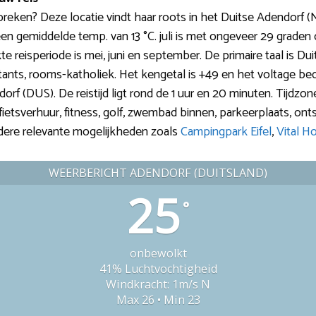
ken? Deze locatie vindt haar roots in het Duitse Adendorf (
en gemiddelde temp. van 13 °C. juli is met ongeveer 29 graden c
 reisperiode is mei, juni en september. De primaire taal is Dui
ts, rooms-katholiek. Het kengetal is +49 en het voltage bedr
rf (DUS). De reistijd ligt rond de 1 uur en 20 minuten. Tijdzon
fietsverhuur, fitness, golf, zwembad binnen, parkeerplaats, onts
ndere relevante mogelijkheden zoals
Campingpark Eifel
,
Vital H
WEERBERICHT ADENDORF (DUITSLAND)
25
°
onbewolkt
41% Luchtvochtigheid
Windkracht: 1m/s N
Max 26 • Min 23