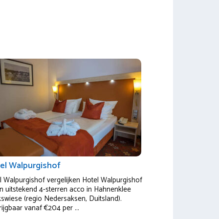
el Walpurgishof
l Walpurgishof vergelijken Hotel Walpurgishof
en uitstekend 4-sterren acco in Hahnenklee
swiese (regio Nedersaksen, Duitsland).
ijgbaar vanaf €204 per ...