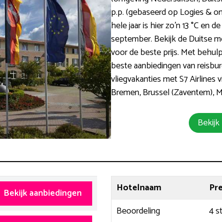
p.p. (gebaseerd op Logies & on
hele jaar is hier zo’n 13 °C en de
september. Bekijk de Duitse mo
voor de beste prijs. Met behul
beste aanbiedingen van reisbure
vliegvakanties met S7 Airlines 
Bremen, Brussel (Zaventem), Ma
Bekijk
Hotelnaam
Pr
Bekijk aanbiedingen
Beoordeling
4 s