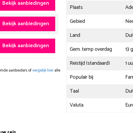
Bekijk aanbiedingen
Plaats
Ade
Gebied
Ne
Bekijk aanbiedingen
Land
Dui
Bekijk aanbiedingen
Gem. temp overdag
13 
Reistijd (standaard)
1 u
oemde aanbieders of
vergelijk hier
alle
Populair bij
Fam
Taal
Dui
Valuta
Eur
uw reis