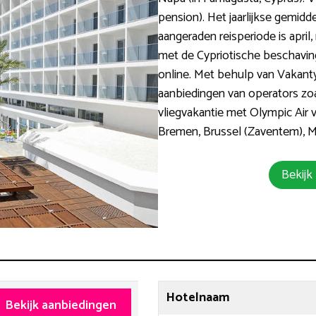
pension). Het jaarlijkse gemidd
aangeraden reisperiode is apri
met de Cypriotische beschavin
online. Met behulp van Vakanty
aanbiedingen van operators zo
vliegvakantie met Olympic Air 
Bremen, Brussel (Zaventem), Ma
Bekijk
Hotelnaam
Bekijk aanbiedingen