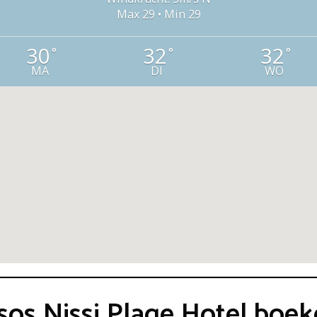
Max 29 • Min 29
30
32
32
°
°
°
MA
DI
WO
ssos Nissi Plage Hotel boe