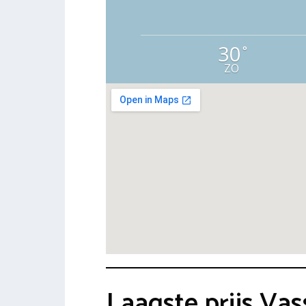
30
°
ZO
Laagste prijs Va