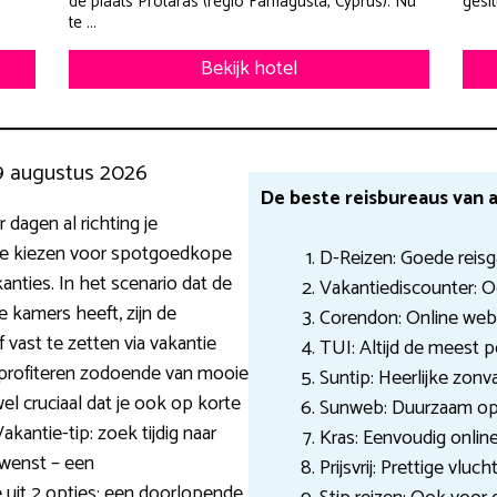
de plaats Protaras (regio Famagusta, Cyprus). Nu
gesi
te ...
Bekijk hotel
9 augustus 2026
De beste reisbureaus van
 dagen al richting je
je kiezen voor spotgoedkope
D-Reizen: Goede reisg
anties. In het scenario dat de
Vakantiediscounter: O
kamers heeft, zijn de
Corendon: Online web
 vast te zetten via vakantie
TUI: Altijd de meest p
en profiteren zodoende van mooie
Suntip: Heerlijke zonv
el cruciaal dat je ook op korte
Sunweb: Duurzaam op 
kantie-tip: zoek tijdig naar
Kras: Eenvoudig onlin
ewenst – een
Prijsvrij: Prettige vluch
 uit 2 opties: een doorlopende