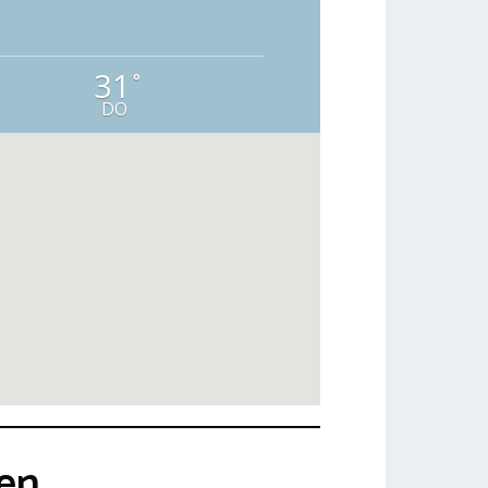
31
°
DO
ken