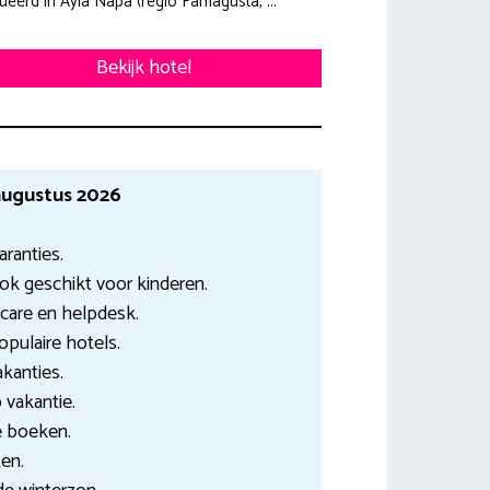
tueerd in Ayia Napa (regio Famagusta, ...
Bekijk hotel
 augustus 2026
aranties.
ok geschikt voor kinderen.
care en helpdesk.
opulaire hotels.
akanties.
vakantie.
e boeken.
ten.