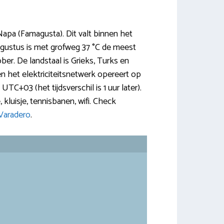
apa (Famagusta). Dit valt binnen het
ugustus is met grofweg 37 °C de meest
er. De landstaal is Grieks, Turks en
 en het elektriciteitsnetwerk opereert op
UTC+03 (het tijdsverschil is 1 uur later).
kluisje, tennisbanen, wifi. Check
 Varadero
.