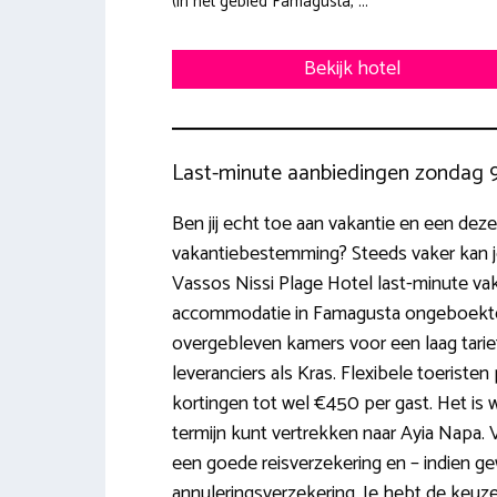
(in het gebied Famagusta, ...
Bekijk hotel
Last-minute aanbiedingen zondag 
Ben jij echt toe aan vakantie en een dezer
vakantiebestemming? Steeds vaker kan 
Vassos Nissi Plage Hotel last-minute vak
accommodatie in Famagusta ongeboekte 
overgebleven kamers voor een laag tarief
leveranciers als Kras. Flexibele toerist
kortingen tot wel €450 per gast. Het is w
termijn kunt vertrekken naar Ayia Napa. Va
een goede reisverzekering en – indien g
annuleringsverzekering. Je hebt de keuze