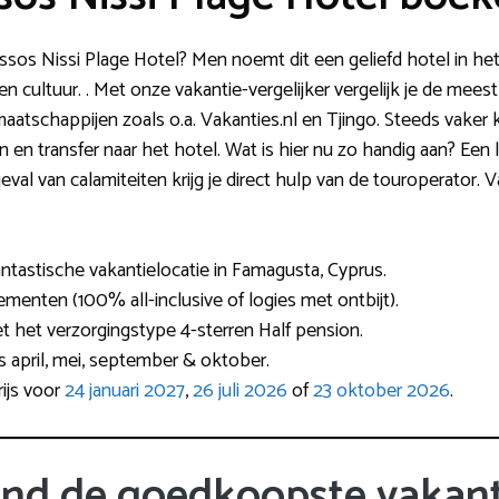
ssos Nissi Plage Hotel? Men noemt dit een geliefd hotel in het
en cultuur. . Met onze vakantie-vergelijker vergelijk je de mees
atschappijen zoals o.a. Vakanties.nl en Tjingo. Steeds vaker 
n en transfer naar het hotel. Wat is hier nu zo handig aan? Een l
eval van calamiteiten krijg je direct hulp van de touroperator. V
ntastische vakantielocatie in Famagusta, Cyprus.
ementen (100% all-inclusive of logies met ontbijt).
et het verzorgingstype 4-sterren Half pension.
s april, mei, september & oktober.
ijs voor
24 januari 2027
,
26 juli 2026
of
23 oktober 2026
.
ind de goedkoopste vakant