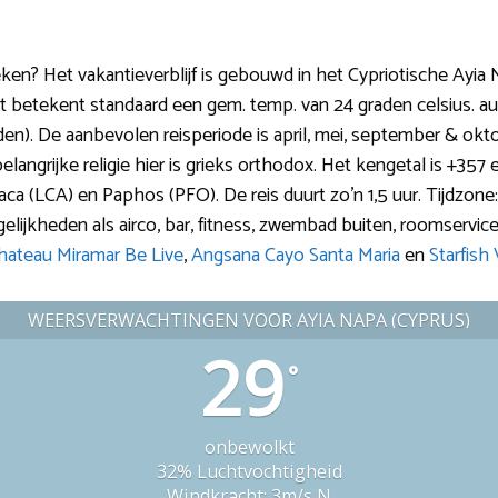
n? Het vakantieverblijf is gebouwd in het Cypriotische Ayia N
it betekent standaard een gem. temp. van 24 graden celsius. a
en). De aanbevolen reisperiode is april, mei, september & oktob
elangrijke religie hier is grieks orthodox. Het kengetal is +357
aca (LCA) en Paphos (PFO). De reis duurt zo’n 1,5 uur. Tijdzone: 
ijkheden als airco, bar, fitness, zwembad buiten, roomservice, 
hateau Miramar Be Live
,
Angsana Cayo Santa Maria
en
Starfish
WEERSVERWACHTINGEN VOOR AYIA NAPA (CYPRUS)
29
°
onbewolkt
32% Luchtvochtigheid
Windkracht: 3m/s N