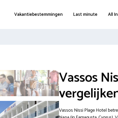
Vakantiebestemmingen
Last minute
All I
Vassos Nis
vergelijke
Vassos Nissi Plage Hotel betre
Napa (in Famagusta, Cyprus). Ve