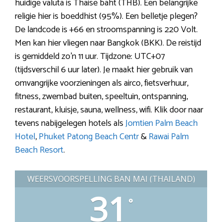
huidige valuta is Thaise baht (THB). Een belangrijke
religie hier is boeddhist (95%). Een belletje plegen?
De landcode is +66 en stroomspanning is 220 Volt.
Men kan hier vliegen naar Bangkok (BKK). De reistijd
is gemiddeld zo’n 11 uur. Tijdzone: UTC+07
(tijdsverschil 6 uur later). Je maakt hier gebruik van
omvangrijke voorzieningen als airco, fietsverhuur,
fitness, zwembad buiten, speeltuin, ontspanning,
restaurant, kluisje, sauna, wellness, wifi. Klik door naar
tevens nabijgelegen hotels als
Jomtien Palm Beach
Hotel
,
Phuket Patong Beach Centr
&
Rawai Palm
Beach Resort
.
WEERSVOORSPELLING BAN MAI (THAILAND)
31
°