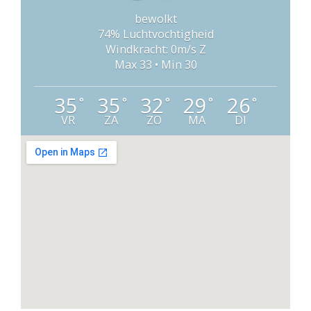
bewolkt
74% Luchtvochtigheid
Windkracht: 0m/s Z
Max 33 • Min 30
35
35
32
29
26
°
°
°
°
°
VR
ZA
ZO
MA
DI