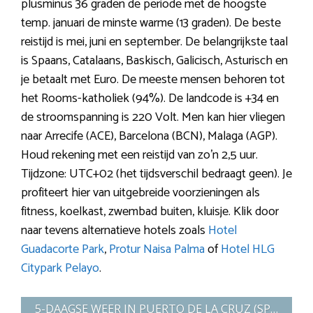
plusminus 36 graden de periode met de hoogste
temp. januari de minste warme (13 graden). De beste
reistijd is mei, juni en september. De belangrijkste taal
is Spaans, Catalaans, Baskisch, Galicisch, Asturisch en
je betaalt met Euro. De meeste mensen behoren tot
het Rooms-katholiek (94%). De landcode is +34 en
de stroomspanning is 220 Volt. Men kan hier vliegen
naar Arrecife (ACE), Barcelona (BCN), Malaga (AGP).
Houd rekening met een reistijd van zo’n 2,5 uur.
Tijdzone: UTC+02 (het tijdsverschil bedraagt geen). Je
profiteert hier van uitgebreide voorzieningen als
fitness, koelkast, zwembad buiten, kluisje. Klik door
naar tevens alternatieve hotels zoals
Hotel
Guadacorte Park
,
Protur Naisa Palma
of
Hotel HLG
Citypark Pelayo
.
5-DAAGSE WEER IN PUERTO DE LA CRUZ (SPANJE)