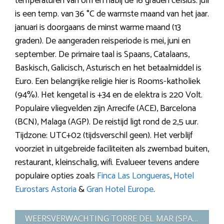
temperaturen van om en nabij de 16 graden celsius. juli
is een temp. van 36 °C de warmste maand van het jaar.
januari is doorgaans de minst warme maand (13
graden). De aangeraden reisperiode is mei, juni en
september. De primaire taal is Spaans, Catalaans,
Baskisch, Galicisch, Asturisch en het betaalmiddel is
Euro. Een belangrijke religie hier is Rooms-katholiek
(94%). Het kengetal is +34 en de elektra is 220 Volt.
Populaire vliegvelden zijn Arrecife (ACE), Barcelona
(BCN), Malaga (AGP). De reistijd ligt rond de 2,5 uur.
Tijdzone: UTC+02 (tijdsverschil geen). Het verblijf
voorziet in uitgebreide faciliteiten als zwembad buiten,
restaurant, kleinschalig, wifi. Evalueer tevens andere
populaire opties zoals
Finca Las Longueras
,
Hotel
Eurostars Astoria
&
Gran Hotel Europe
.
WEERSVERWACHTING TORRE DEL MAR (SPANJE)