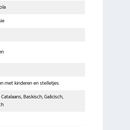
ola
ie
en
n met kinderen en stelletjes
 Catalaans, Baskisch, Galicisch,
ch