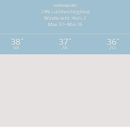
onbewolkt
24% Luchtvochtigheid
Windkracht: 4m/s Z
Max 37 • Min 36
38
37
36
°
°
°
VR
ZA
ZO