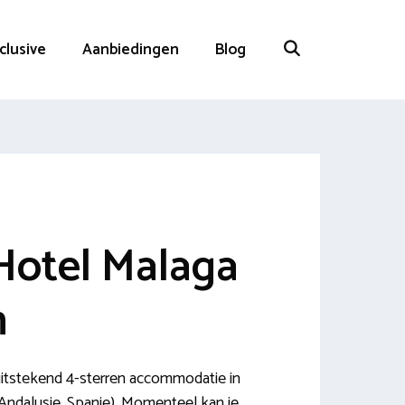
nclusive
Aanbiedingen
Blog
Hotel Malaga
n
uitstekend 4-sterren accommodatie in
Andalusie, Spanje). Momenteel kan je