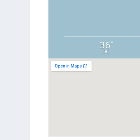
36
°
DO