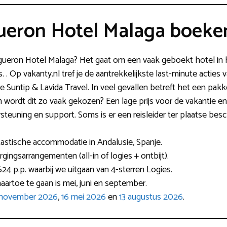
gueron Hotel Malaga boeke
igueron Hotel Malaga? Het gaat om een vaak geboekt hotel in
jes. . Op vakanty.nl tref je de aantrekkelijkste last-minute actie
Suntip & Lavida Travel. In veel gevallen betreft het een pakketr
 wordt dit zo vaak gekozen? Een lage prijs voor de vakantie en 
steuning en support. Soms is er een reisleider ter plaatse bes
astische accommodatie in Andalusie, Spanje.
gingsarrangementen (all-in of logies + ontbijt).
24 p.p. waarbij we uitgaan van 4-sterren Logies.
artoe te gaan is mei, juni en september.
 november 2026
,
16 mei 2026
en
13 augustus 2026
.