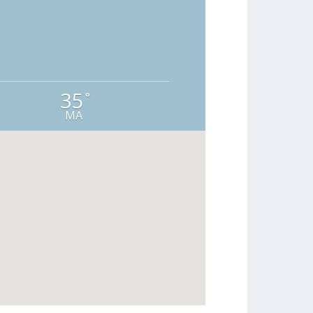
35
°
MA