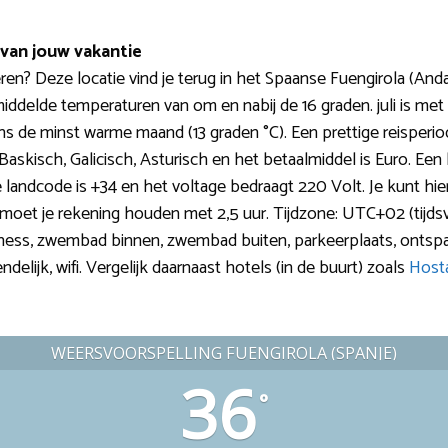
van jouw vakantie
en? Deze locatie vind je terug in het Spaanse Fuengirola (And
iddelde temperaturen van om en nabij de 16 graden. juli is me
s de minst warme maand (13 graden °C). Een prettige reisperio
skisch, Galicisch, Asturisch en het betaalmiddel is Euro. Een b
landcode is +34 en het voltage bedraagt 220 Volt. Je kunt hier 
 moet je rekening houden met 2,5 uur. Tijdzone: UTC+02 (tijdsver
ft, fitness, zwembad binnen, zwembad buiten, parkeerplaats, ontsp
delijk, wifi. Vergelijk daarnaast hotels (in de buurt) zoals
Host
WEERSVOORSPELLING FUENGIROLA (SPANJE)
36
°