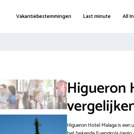
Vakantiebestemmingen
Last minute
All I
Higueron 
vergelijke
Higueron Hotel Malaga is een 
het bekende Fuengirola (regio 