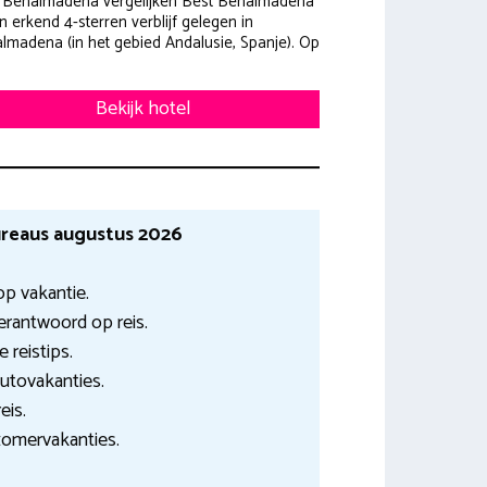
 Benalmadena vergelijken Best Benalmadena
n erkend 4-sterren verblijf gelegen in
lmadena (in het gebied Andalusie, Spanje). Op
Bekijk hotel
reaus augustus 2026
p vakantie.
erantwoord op reis.
 reistips.
autovakanties.
eis.
 zomervakanties.