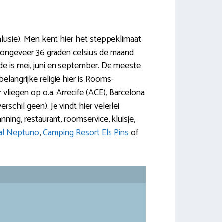
alusie). Men kent hier het steppeklimaat
t ongeveer 36 graden celsius de maand
de is mei, juni en september. De meeste
elangrijke religie hier is Rooms-
vliegen op o.a. Arrecife (ACE), Barcelona
schil geen). Je vindt hier velerlei
anning, restaurant, roomservice, kluisje,
al Neptuno
,
Camping Resort Els Pins
of