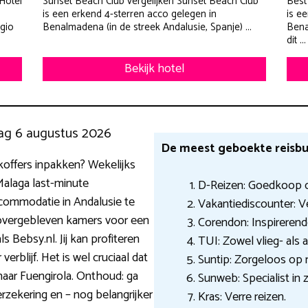
Hotel
Sunset Beach Club vergelijken Sunset Beach Club
Best
is een erkend 4-sterren acco gelegen in
is ee
gio
Benalmadena (in de streek Andalusie, Spanje) ...
Bena
dit ...
Bekijk hotel
ag 6 augustus 2026
De meest geboekte reisbu
e koffers inpakken? Wekelijks
Malaga last-minute
D-Reizen: Goedkoop o
commodatie in Andalusie te
Vakantiediscounter: V
 overgebleven kamers voor een
Corendon: Inspirerende
ls Bebsy.nl. Jij kan profiteren
TUI: Zowel vlieg- als 
erblijf. Het is wel cruciaal dat
Suntip: Zorgeloos op r
naar Fuengirola. Onthoud: ga
Sunweb: Specialist in
rzekering en – nog belangrijker
Kras: Verre reizen.