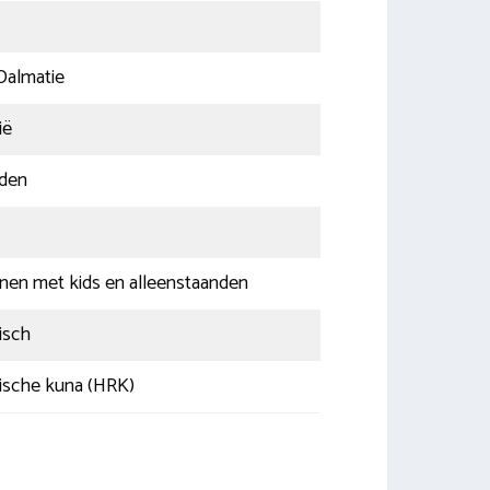
 Dalmatie
ië
aden
nen met kids en alleenstaanden
isch
ische kuna (HRK)