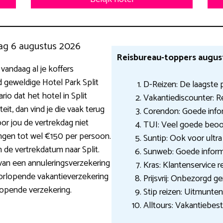
ag 6 augustus 2026
Reisbureau-toppers augus
vandaag al je koffers
d geweldige Hotel Park Split
D-Reizen: De laagste p
io dat het hotel in Split
Vakantiediscounter: R
it, dan vind je die vaak terug
Corendon: Goede infor
oor jou de vertrekdag niet
TUI: Veel goede beoo
ingen tot wel €150 per persoon.
Suntip: Ook voor ultra 
in de vertrekdatum naar Split.
Sunweb: Goede informa
 van een annuleringsverzekering
Kras: Klantenservice r
oorlopende vakantieverzekering
Prijsvrij: Onbezorgd ge
tlopende verzekering.
Stip reizen: Uitmunte
Alltours: Vakantiebes