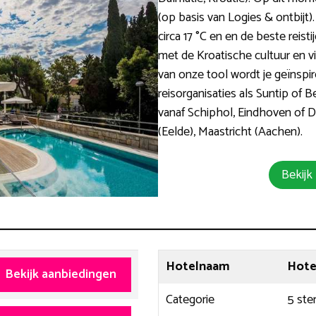
(op basis van Logies & ontbijt
circa 17 °C en en de beste reist
met de Kroatische cultuur en v
van onze tool wordt je geïnspi
reisorganisaties als Suntip of 
vanaf Schiphol, Eindhoven of 
(Eelde), Maastricht (Aachen).
Bekijk
Hotelnaam
Hotel
Bekijk aanbiedingen
Categorie
5 ste