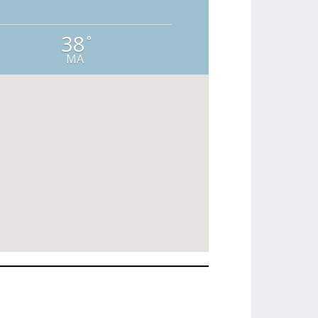
38
°
MA