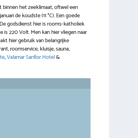
alt binnen het zeeklimaat, oftwel een
januari de koudste (11 °C). Een goede
. De godsdienst hier is rooms-katholiek
 is 220 Volt. Men kan hier vliegen naar
aakt hier gebruik van belangrijke
rant, roomservice, kluisje, sauna,
te
,
Valamar Sanfior Hotel
&