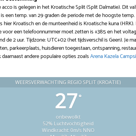
 acco is gelegen in het Kroatische Split (Split Dalmatie). Dit v
li is een temp. van 29 graden de periode met de hoogste temp. 
al is hier Kroatisch en de munteenheid is Kroatische kuna (HRK)
je voor een telefoonnummer moet zetten is +385 en het voltage
rond de 2 uur. Tijdzone: UTC+02 (het tijdsverschil is Geen). Je m
buiten, parkeerplaats, huisdieren toegestaan, ontspanning, restau
lijk daarnaast andere populaire opties zoals
Arena Kazela Campsi
WEERSVERWACHTING REGIO SPLIT (KROATIË)
27
°
onbewolkt
52% Luchtvochtigheid
Windkracht: 0m/s NNO