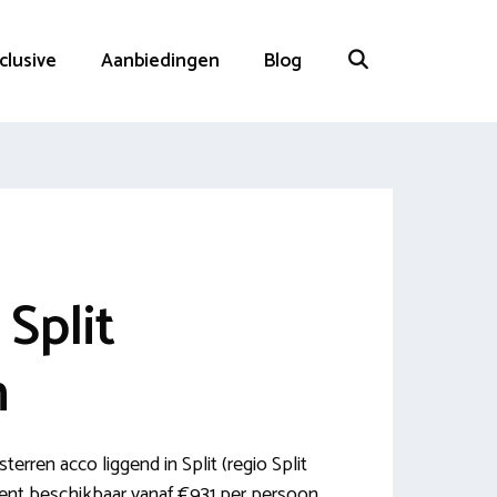
nclusive
Aanbiedingen
Blog
 Split
n
terren acco liggend in Split (regio Split
ment beschikbaar vanaf €931 per persoon