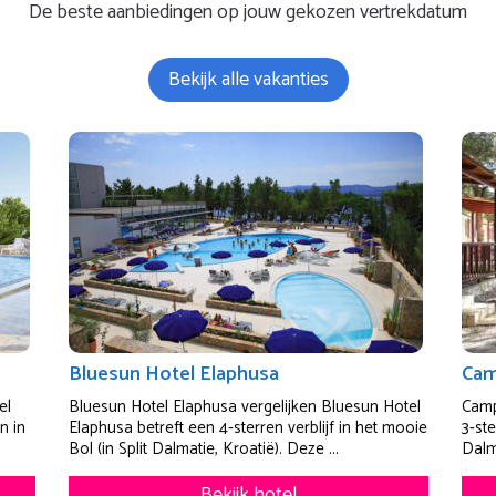
De beste aanbiedingen op jouw gekozen vertrekdatum
Bekijk alle vakanties
Bluesun Hotel Elaphusa
Cam
el
Bluesun Hotel Elaphusa vergelijken Bluesun Hotel
Camp
n in
Elaphusa betreft een 4-sterren verblijf in het mooie
3-st
Bol (in Split Dalmatie, Kroatië). Deze ...
Dalma
Bekijk hotel