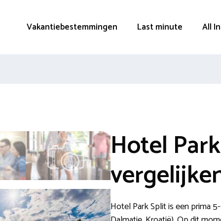
Vakantiebestemmingen
Last minute
All I
Hotel Park
vergelijke
Hotel Park Split is een prima 5-s
Dalmatie, Kroatië). Op dit mo