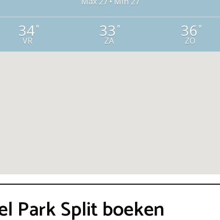
Max 27 • Min 27
34
33
36
°
°
°
VR
ZA
ZO
el Park Split boeken