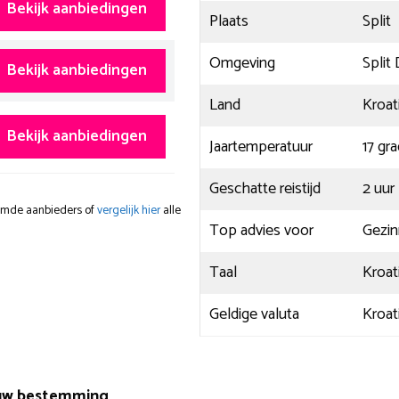
Bekijk aanbiedingen
Plaats
Split
Omgeving
Split
Bekijk aanbiedingen
Land
Kroat
Bekijk aanbiedingen
Jaartemperatuur
17 gr
Geschatte reistijd
2 uur
oemde aanbieders of
vergelijk hier
alle
Top advies voor
Gezin
Taal
Kroat
Geldige valuta
Kroat
jouw bestemming