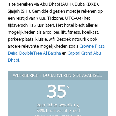
is te bereiken via Abu Dhabi (AUH), Dubai (DXB),
Sjarjah (SHJ). Gemiddeld gezien moet je rekenen op
een reistijd van 7 uur. Tijdzone: UTC+04 (het
tijdsverschil is 3 uur later). Het hotel biedt allerlei
mogelijkheden als airco, bar, lift, fitness, koelkast,
parkeerplaats, kluisje, wifi. Bezoek natuurlijk ook
andere relevante mogelijkheden zoals
Crowne Plaza
Deira
,
DoubleTree Al Barsha
en
Capital Grand Abu
Dhabi
.
WEERBERICHT DUBAI (VERENIGDE ARABISCHE EMIRATEN)
35
°
zeer lichte bewolking
53% Luchtvochtigheid