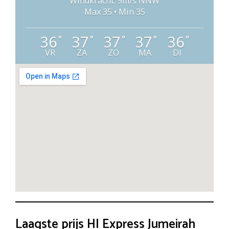
Windkracht: 5m/s NNW
Max 35 • Min 35
36
37
37
37
36
°
°
°
°
°
VR
ZA
ZO
MA
DI
Laagste prijs HI Express Jumeirah