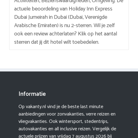
Activiteiten, Bezienswaardigheden, Omgeving. De
actuele beoordeling van Holiday Inn Express
Dubai Jumeirah in Dubai (Dubai, Verenigde
Arabische Emiraten) is nu 2-sterren. Wil je zelf
ook een review achterlaten? Klik op het aantal
sterren dat jij dit hotel wilt toebedelen.
Informatie
Op vakanty.nl vind je de beste last minute
aanbiedingen voor zonvakanties, verre reizen en
vliegvakanties. Ook wintersport, stedentrips,
autovakanties en all inclusive reizen. Vergelijk de
actuele prijzen van
vrijdag 7 augustus 2026
bij